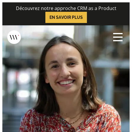
Skip
Découvrez notre approche CRM as a Product
to
EN SAVOIR PLUS
content
Menu