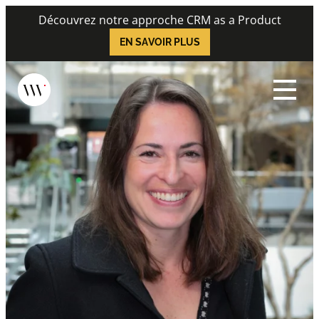
Skip
Découvrez notre approche CRM as a Product
to
EN SAVOIR PLUS
content
Menu