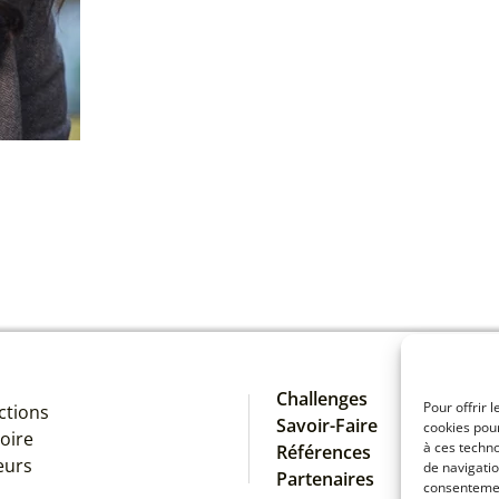
Challenges
Pour offrir 
ctions
Savoir-Faire
cookies pour
oire
à ces techn
Références
eurs
de navigatio
Partenaires
consentement