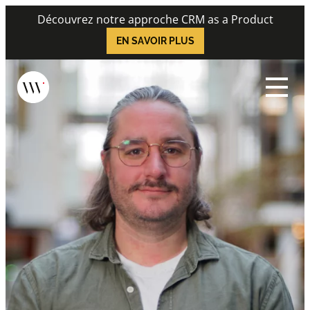
Skip
Découvrez notre approche CRM as a Product
to
EN SAVOIR PLUS
content
Menu